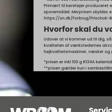
Primært til køretøjer produceret 
sporemiddel.
Merprisen skyldes e
https://sn.dk/Forbrug/Prischok-B
Hvorfor skal du v
Udover at vi kommer ud til dig, så 
kvaliteten af værkstedernes air
højkvalitetsmaskiner, væsker og g
*prisen er inkl 100 g R134A kølemid
**prisen gælder kun i sambestilli
Servi