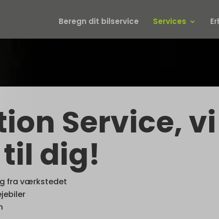
Beregn dit bilservice
Services
Er
ion Service, vi
il dig!
 og fra værkstedet
jebiler
m