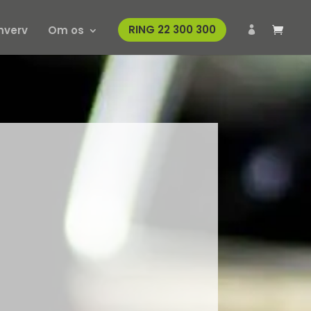
hverv
Om os
RING 22 300 300
