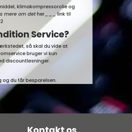
emiddel, klimakompressorolie og
Læs mere om det
her___ link til
42
dition Service?
værkstedet, så skal du vide at
omservice bruger vi kun
ed discountløsninger.
g og du får besparelsen.
Kontakt os