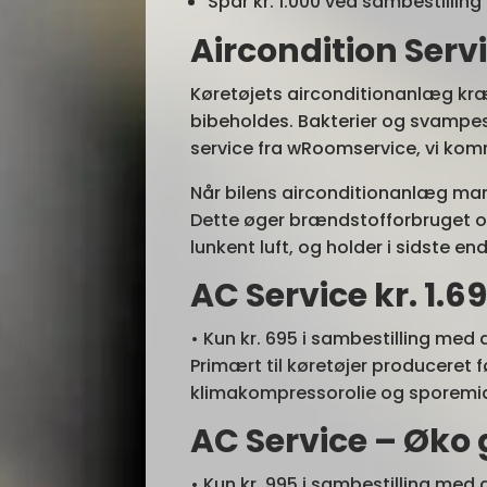
Spar kr. 1.000 ved sambestilling
Aircondition Serv
Køretøjets airconditionanlæg kræ
bibeholdes. Bakterier og svampes
service fra wRoomservice, vi komm
Når bilens airconditionanlæg ma
Dette øger brændstofforbruget og
lunkent luft, og holder i sidste en
AC Service kr. 1.6
• Kun kr. 695 i sambestilling med
Primært til køretøjer produceret f
klimakompressorolie og sporemid
AC Service – Øko 
• Kun kr. 995 i sambestilling med