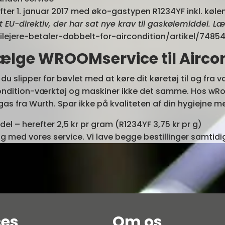
efter 1. januar 2017 med øko-gastypen R1234YF inkl. køl
t EU-direktiv, der har sat nye krav til gaskølemiddel. 
ilejere-betaler-dobbelt-for-aircondition/artikel/7485
ælge WROOMservice til Aircon
du slipper for bøvlet med at køre dit køretøj til og fra 
condition-værktøj og maskiner ikke det samme. Hos wRo
as fra Wurth. Spar ikke på kvaliteten af din hygiejne m
del – herefter 2,5 kr pr gram (R1234YF 3,75 kr pr g)
ng med vores service. Vi lave begge bestillinger samtidi
ces
Om os