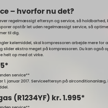
ice – hvorfor nu det?
ver regelmæssigt eftersyn og service, så holdbarhed, 
porer opstår let uden regelmæssigt service, så optime
er til dig.
ngler kølemiddel, skal kompressoren arbejde mere for 
 slider ekstra meget på kompressoren. Du kan også opl
de helt op med at virke.
95*
 anden service**
ør 1. januar 2017. Serviceeftersyn på airconditionanlæg, 
del.
gas (R1234YF) kr. 1.995*
 anden service**